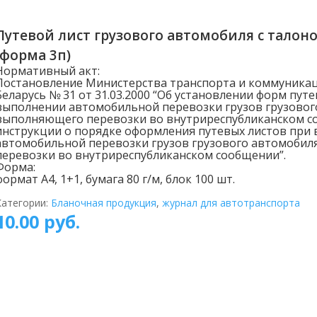
Путевой лист грузового автомобиля с талон
(форма 3п)
Нормативный акт:
Постановление Министерства транспорта и коммуникац
Беларусь № 31 от 31.03.2000 “Об установлении форм пут
выполнении автомобильной перевозки грузов грузовог
выполняющего перевозки во внутриреспубликанском с
инструкции о порядке оформления путевых листов при
автомобильной перевозки грузов грузового автомоби
перевозки во внутриреспубликанском сообщении”.
Форма:
формат А4, 1+1, бумага 80 г/м, блок 100 шт.
Категории:
Бланочная продукция
,
журнал для автотранспорта
10.00
руб.