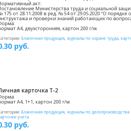
Нормативный акт:
Постановление Министерства труда и социальной защи
№ 175 от 28.11.2008 в ред. № 54 от 29.05.2020 “О порядке
инструктажа и проверки знаний работающих по вопрос
Форма:
формат А4, двухсторонняя, картон 200 г/м.
Категории:
Бланочная продукция
,
журналы по охране труда
,
карт
0.30
руб.
Личная карточка Т-2
Форма:
формат А4, 1+1, картон 200 г/м
.
Категории:
Бланочная продукция
,
журналы по делопроизводства 
карточки учета
0.30
руб.