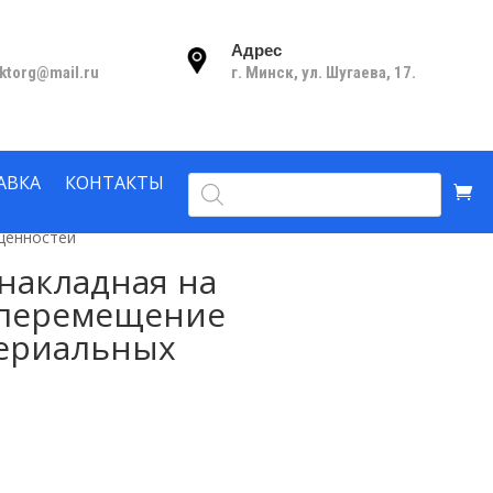
Адрес
nktorg@mail.ru
г. Минск, ул. Шугаева, 17.
Поиск
АВКА
КОНТАКТЫ
товаров
ценностей
накладная на
 перемещение
териальных