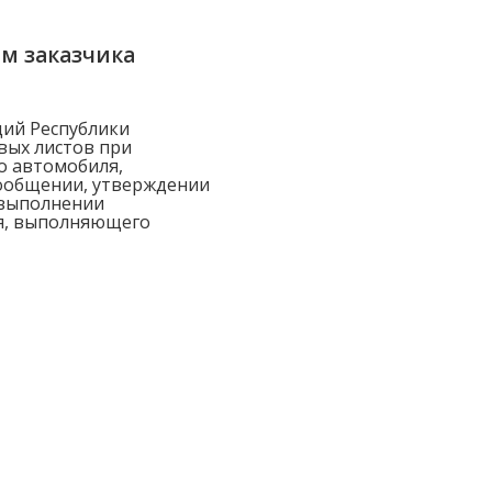
ом заказчика
ий Республики
евых листов при
о автомобиля,
ообщении, утверждении
 выполнении
ля, выполняющего