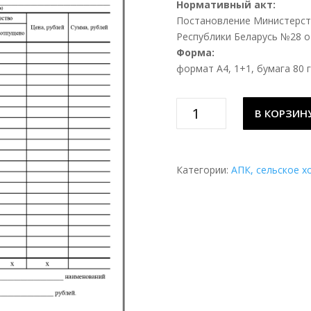
Нормативный акт:
Постановление Министерств
Республики Беларусь №28 от
Форма:
формат А4, 1+1, бумага 80 г
Количество
В КОРЗИН
товара
Требование-
накладная
на
Категории:
АПК, сельское х
внутреннее
перемещение
товарно-
материальных
ценностей