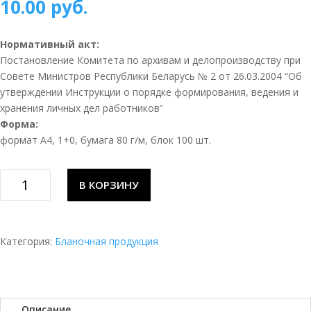
10.00
руб.
Нормативный акт:
Постановление Комитета по архивам и делопроизводству при
Совете Министров Республики Беларусь № 2 от 26.03.2004 “Об
утверждении Инструкции о порядке формирования, ведения и
хранения личных дел работников”
Форма:
формат А4, 1+0, бумага 80 г/м, блок 100 шт.
Количество
В КОРЗИНУ
товара
Внутренняя
опись
документов
Категория:
Бланочная продукция
личного
дела
Описание