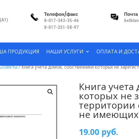
Телефон/факс
Почта
(A1)
8-017-343-35-46
belbla
8-017-251-58-97
ША ПРОДУКЦИЯ
НАШИ УСЛУГИ
ОПЛАТА И ДОСТ
льсоветы
/ Книга учета домов, собственники которых не зарегис
Книга учета
которых не 
территории 
не имеющих
19.00
руб.