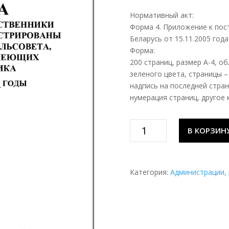
Нормативный акт:
Форма 4. Приложение к пос
Беларусь от 15.11.2005 год
Форма:
200 страниц, размер А-4, 
зеленого цвета, страницы –
надпись на последней стра
нумерация страниц, другое 
Количество
В КОРЗИН
товара
Книга
учета
домов,
Категория:
Администрации,
собственники
которых
не
зарегистрированы