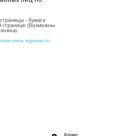
 страницы – бумага
й странице. (Возможны
ложка).
рские книги
,
журналы по
Адрес