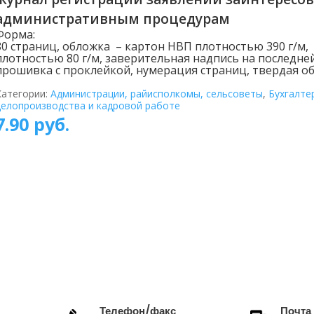
административным процедурам
Форма:
80 страниц, обложка – картон НВП плотностью 390 г/м,
плотностью 80 г/м, заверительная надпись на последне
прошивка с проклейкой, нумерация страниц, твердая об
Категории:
Администрации, райисполкомы, сельсоветы
,
Бухгалте
делопроизводства и кадровой работе
7.90
руб.
Телефон/факс
Почта