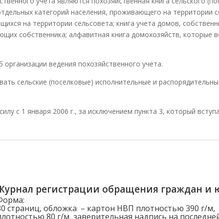
ственного учета являются похозяйственная книга сельского (по
 отдельных категорий населения, проживающего на территории с
щихся на территории сельсовета; книга учета домов, собственн
ющих собственника; алфавитная книга домохозяйств, которые ве
б организации ведения похозяйственного учета.
ать сельские (поселковые) исполнительные и распорядительны
илу с 1 января 2006 г., за исключением пункта 3, который вступ
Журнал регистрации обращения граждан и 
Форма:
80 страниц, обложка – картон НВП плотностью 390 г/м,
плотностью 80 г/м, заверительная надпись на последне