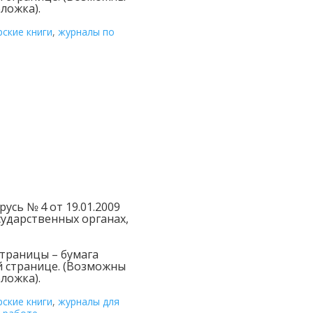
ложка).
рские книги
,
журналы по
сь № 4 от 19.01.2009
ударственных органах,
страницы – бумага
й странице. (Возможны
ложка).
рские книги
,
журналы для