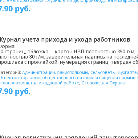
системы образования
,
журналы по делопроизводства и кадровой
7.90
руб.
Журнал учета прихода и ухода работников
Форма:
80 страниц, обложка – картон НВП плотностью 390 г/м,
плотностью 80 г/м, заверительная надпись на последне
прошивка с проклейкой, нумерация страниц, твердая об
Категорий:
Администрации, райисполкомы, сельсоветы
,
Бухгалте
объектов торговли, общественного питания и пищевой промыш
делопроизводства и кадровой работе
,
Сторожевая Охрана
7.90
руб.
Журнал регистрации заявлений заинтересо