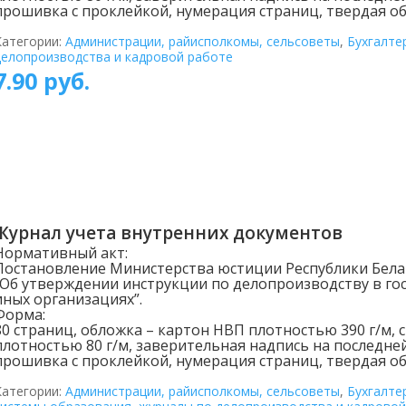
прошивка с проклейкой, нумерация страниц, твердая об
Категории:
Администрации, райисполкомы, сельсоветы
,
Бухгалте
делопроизводства и кадровой работе
7.90
руб.
Журнал учета внутренних документов
Нормативный акт:
Постановление Министерства юстиции Республики Белару
“Об утверждении инструкции по делопроизводству в гос
иных организациях”.
Форма:
80 страниц, обложка – картон НВП плотностью 390 г/м, 
плотностью 80 г/м, заверительная надпись на последне
прошивка с проклейкой, нумерация страниц, твердая об
Категории:
Администрации, райисполкомы, сельсоветы
,
Бухгалте