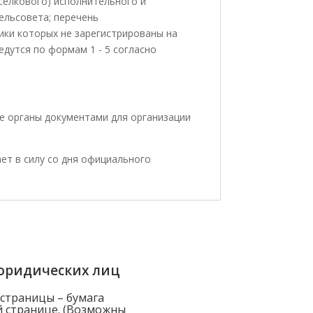
селкового) исполнительного и
ельсовета; перечень
ики которых не зарегистрированы на
дутся по формам 1 - 5 согласно
е органы документами для организации
ает в силу со дня официального
юридических лиц
 страницы – бумага
й странице. (Возможны