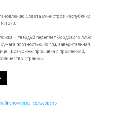
тановлению Совета министров Республики
а №1273.
обложка – твердый переплет бордового либо
 бумага плотностью 80 г/м, заверительная
нице. (Возможны прошивка с проклейкой,
количество страниц).
У
 райисполкомы, сельсоветы