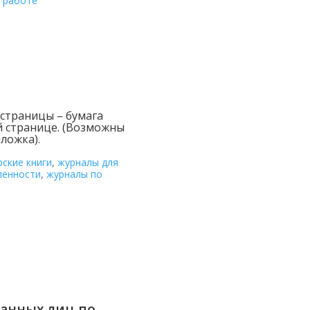
 работе
 страницы – бумага
й странице. (Возможны
ложка).
рские книги
,
журналы для
ленности
,
журналы по
ванных лиц по