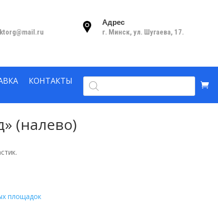
Адрес
nktorg@mail.ru
г. Минск, ул. Шугаева, 17.
Поиск
АВКА
КОНТАКТЫ
товаров
» (налево)
стик.
ых площадок