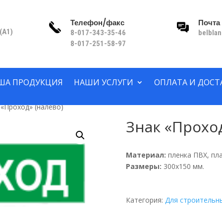
Телефон/факс
Почта
(A1)
8-017-343-35-46
belbla
8-017-251-58-97
ША ПРОДУКЦИЯ
НАШИ УСЛУГИ
ОПЛАТА И ДОСТ
 «Проход» (налево)
Знак «Проход
Материал:
пленка ПВХ, пла
Размеры:
300х150 мм.
Категория:
Для строительн