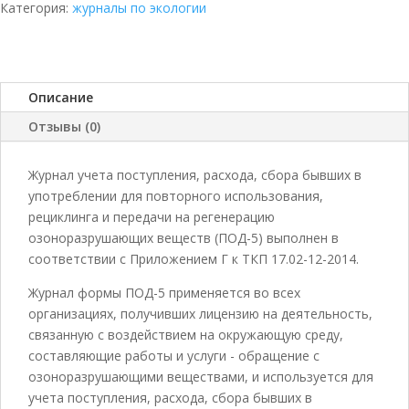
поступления,
Категория:
журналы по экологии
расхода,
сбора
бывших
в
Описание
употреблении
Отзывы (0)
для
повторного
использования,
Журнал учета поступления, расхода, сбора бывших в
рециклинга
употреблении для повторного использования,
и
рециклинга и передачи на регенерацию
передачи
озоноразрушающих веществ (ПОД-5) выполнен в
на
соответствии с Приложением Г к ТКП 17.02-12-2014.
регенерацию
Журнал формы ПОД-5 применяется во всех
озоноразрушающих
организациях, получивших лицензию на деятельность,
веществ
связанную с воздействием на окружающую среду,
ПОД-5
составляющие работы и услуги - обращение с
озоноразрушающими веществами, и используется для
учета поступления, расхода, сбора бывших в