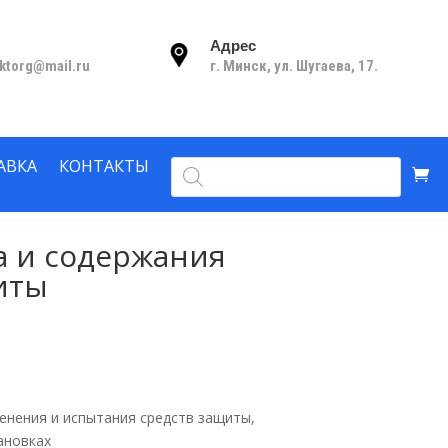
Адрес
nktorg@mail.ru
г. Минск, ул. Шугаева, 17.
Поиск
АВКА
КОНТАКТЫ
товаров
а и содержания
иты
енения и испытания средств защиты,
ановках