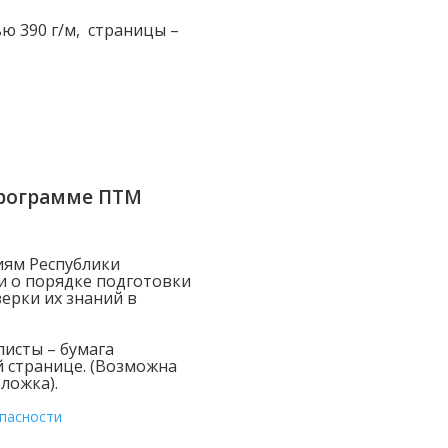
ю 390 г/м, страницы –
программе ПТМ
иям Республики
ии о порядке подготовки
ерки их знаний в
листы – бумага
й странице. (Возможна
ложка).
пасности