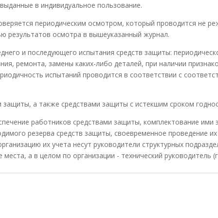
 выданные в индивидуальное пользование.
оверяется периодическим осмотром, который проводится не реж
сью результатов осмотра в вышеуказанный журнал.
еднего и последующего испытания средств защиты: периодическо
ния, ремонта, замены каких-либо деталей, при наличии признак
периодичность испытаний проводится в соответствии с соотве
 защиты, а также средствами защиты с истекшим сроком годнос
спечение работников средствами защиты, комплектование ими 
одимого резерва средств защиты, своевременное проведение их
организацию их учета несут руководители структурных подразде
 места, а в целом по организации - технический руководитель (