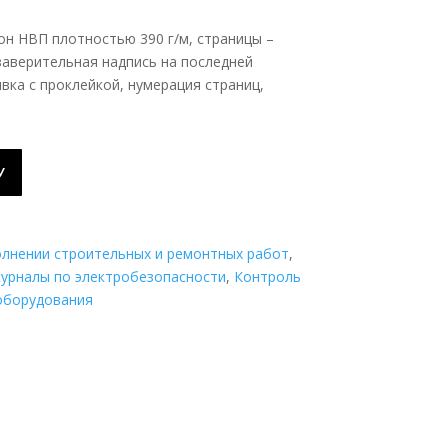
он НВП плотностью 390 г/м, страницы –
заверительная надпись на последней
вка с проклейкой, нумерация страниц,
У
олнении строительных и ремонтных работ
,
урналы по электробезопасности
,
Контроль
оборудования