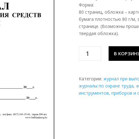
Форма:
80 страниц, обложка – карт
бумага плотностью 80 г/м, 
странице. (Возможны проши
твердая обложка).
Количество
В КОРЗИН
товара
Журнал
учета
и
Категории:
журнал при вып
содержания
журналы по охране труда
,
ж
средств
инструментов, приборов и 
защиты