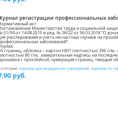
Журнал регистрации профессиональных заб
Нормативный акт:
Постановление Министерства труда и социальной защи
№ 51/94 от 14.08.2015 в ред. № 26/22 от 06.03.2018 “О до
для расследования и учета несчастных случаев на произ
профессиональных заболеваний”.
Форма:
80 страниц, обложка – картон НВП плотностью 390 г/м, 
плотностью 80 г/м, заверительная надпись на последне
прошивка с проклейкой, нумерация страниц, твердая об
Категории:
журналы для медицинских учреждений
,
журналы по ох
7.90
руб.