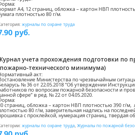
Форма:
формат А4, 12 страниц, обложка – картон НВП плотность
бумага плотностью 80 г/м.
Категория:
журналы по охране труда
7.90
руб.
Журнал учета прохождения подготовки по 
(пожарно-технического минимума)
Нормативный акт:
Постановление Министерства по чрезвычайным ситуац
Беларусь № 36 от 22.05.2018 “Об утверждении Инструкц
работников по вопросам пожарной безопасности и пров
данной сфере” в ред. № 22 от 04.05.2020.
Форма:
80 страниц, обложка – картон НВП плотностью 390 г/м, 
плотностью 80 г/м, заверительная надпись на последне
прошивка с проклейкой, нумерация страниц, твердая об
Категории:
журналы по охране труда
,
Журналы по пожарной безо
7.90
руб.