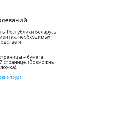
олеваний
ты Республики Беларусь
кументах, необходимых
водстве и
страницы – бумага
й странице. (Возможны
ложка).
ране труда