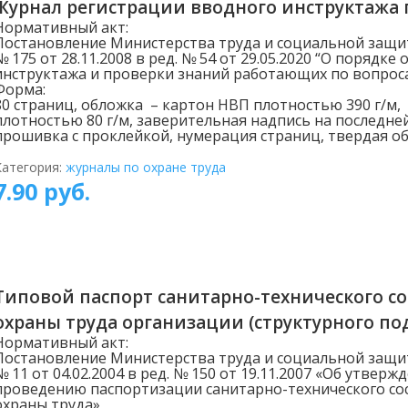
Журнал регистрации вводного инструктажа 
Нормативный акт:
Постановление Министерства труда и социальной защи
№ 175 от 28.11.2008 в ред. № 54 от 29.05.2020 “О порядке
инструктажа и проверки знаний работающих по вопрос
Форма:
80 страниц, обложка – картон НВП плотностью 390 г/м,
плотностью 80 г/м, заверительная надпись на последне
прошивка с проклейкой, нумерация страниц, твердая об
Категория:
журналы по охране труда
7.90
руб.
Типовой паспорт санитарно-технического со
охраны труда организации (структурного по
Нормативный акт:
Постановление Министерства труда и социальной защи
№ 11 от 04.02.2004 в ред. № 150 от 19.11.2007 «Об утвер
проведению паспортизации санитарно-технического сос
охраны труда»