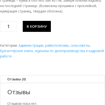
страницы – бумага плотностью 80 г/м, заверительная надпись
на последней странице. (Возможны прошивка с проклейкой,
нумерация страниц, твердая обложка).
Количество
В КОРЗИНУ
товара
Журнал
регистрации
заявлений
Категории:
Администрации, райисполкомы, сельсоветы
,
заинтересованных
Бухгалтерские книги
,
журналы по делопроизводства и кадровой
лиц
работе
по
административным
процедурам
Отзывы (0)
Отзывы
Отзывов пока нет.