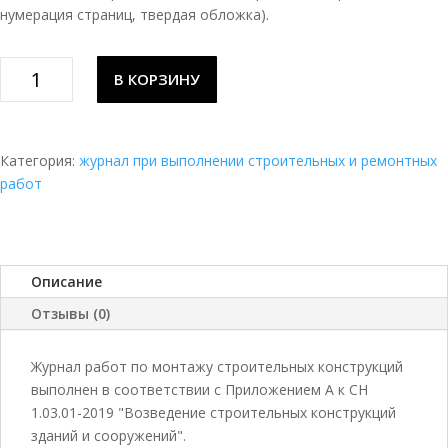
нумерация страниц, твердая обложка).
Количество
В КОРЗИНУ
товара
Журнал
работ
по
Категория:
журнал при выполнении строительных и ремонтных
монтажу
работ
строительных
конструкций
Описание
Отзывы (0)
Журнал работ по монтажу строительных конструкций
выполнен в соответствии с Приложением А к СН
1.03.01-2019 "Возведение строительных конструкций
зданий и сооружений".