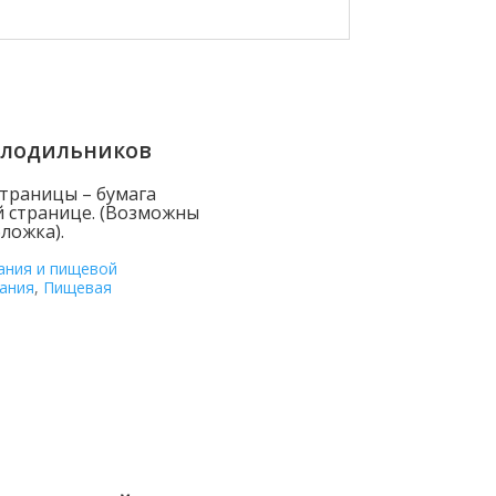
олодильников
страницы – бумага
й странице. (Возможны
ложка).
ания и пищевой
ания
,
Пищевая