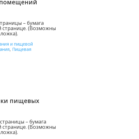
и помещений
страницы – бумага
й странице. (Возможны
ложка).
ания и пищевой
ания
,
Пищевая
озки пищевых
 страницы – бумага
й странице. (Возможны
ложка).