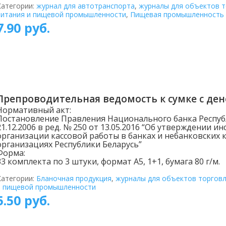
Категории:
журнал для автотранспорта
,
журналы для объектов т
питания и пищевой промышленности
,
Пищевая промышленность
7.90
руб.
Препроводительная ведомость к сумке с де
Нормативный акт:
Постановление Правления Национального банка Республ
21.12.2006 в ред. № 250 от 13.05.2016 “Об утверждении и
организации кассовой работы в банках и небанковских
организациях Республики Беларусь”
Форма:
33 комплекта по 3 штуки, формат А5, 1+1, бумага 80 г/м.
Категории:
Бланочная продукция
,
журналы для объектов торговл
и пищевой промышленности
5.50
руб.