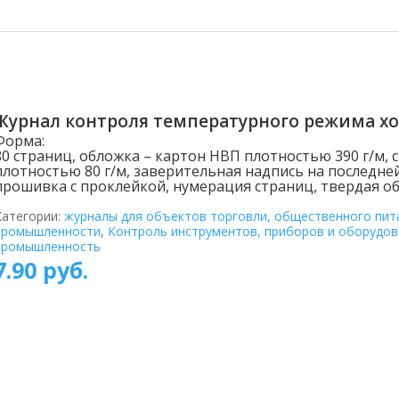
Журнал контроля температурного режима х
Форма:
80 страниц, обложка – картон НВП плотностью 390 г/м, 
плотностью 80 г/м, заверительная надпись на последне
прошивка с проклейкой, нумерация страниц, твердая об
Категории:
журналы для объектов торговли, общественного пит
промышленности
,
Контроль инструментов, приборов и оборудов
промышленность
7.90
руб.