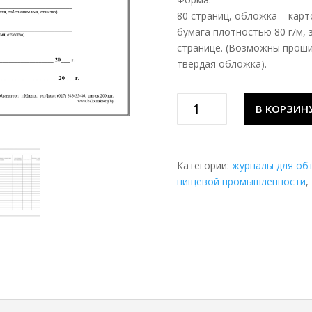
80 страниц, обложка – карт
бумага плотностью 80 г/м, 
странице. (Возможны проши
твердая обложка).
Количество
В КОРЗИН
товара
Журнал
входного
контроля
Категории:
журналы для об
сырья
пищевой промышленности
,
и
вспомогательных
материалов