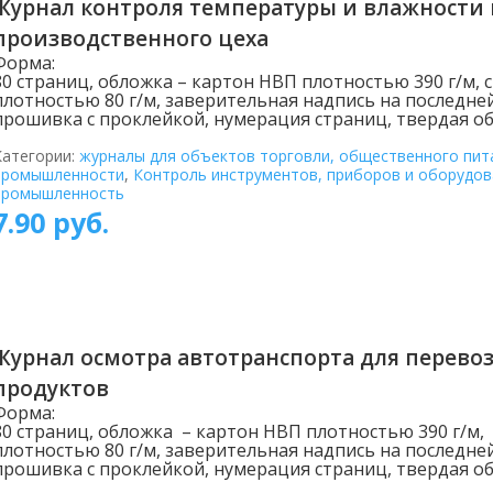
Журнал контроля температуры и влажност
производственного цеха
Форма:
80 страниц, обложка – картон НВП плотностью 390 г/м, 
плотностью 80 г/м, заверительная надпись на последне
прошивка с проклейкой, нумерация страниц, твердая об
Категории:
журналы для объектов торговли, общественного пит
промышленности
,
Контроль инструментов, приборов и оборудов
промышленность
7.90
руб.
Журнал осмотра автотранспорта для перев
продуктов
Форма:
80 страниц, обложка – картон НВП плотностью 390 г/м,
плотностью 80 г/м, заверительная надпись на последне
прошивка с проклейкой, нумерация страниц, твердая об