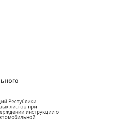
льного
ий Республики
евых листов при
ерждении инструкции о
автомобильной