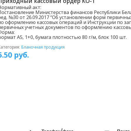
Приходный кассовый ордер КО-1
Нормативный акт:
Постановление Министерства финансов Республики Белар
ред. №30 от 26.09.2017 “Об установлении форм первичн
по оформлению кассовых операций и Инструкции по з
первичных учетных документов по оформлению кассов
Форма:
формат А5, 1+0, бумага плотностью 80 г/м, блок 100 шт.
Категория:
Бланочная продукция
5.50
руб.