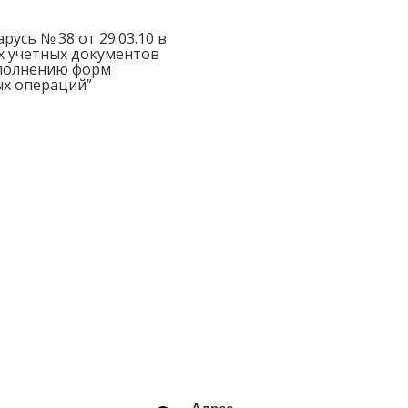
усь № 38 от 29.03.10 в
ых учетных документов
аполнению форм
ых операций”