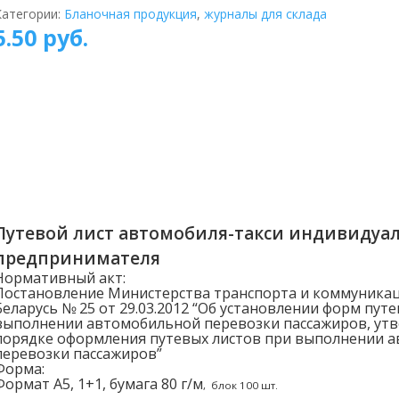
Категории:
Бланочная продукция
,
журналы для склада
5.50
руб.
Путевой лист автомобиля-такси индивидуа
предпринимателя
Нормативный акт:
Постановление Министерства транспорта и коммуникац
Беларусь № 25 от 29.03.2012 “Об установлении форм пут
выполнении автомобильной перевозки пассажиров, утв
порядке оформления путевых листов при выполнении 
перевозки пассажиров”
Форма:
Формат А5, 1+1, бумага 80 г/м
, блок 100 шт.