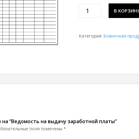
Количество
В КОРЗИН
товара
Ведомость
на
выдачу
Категория:
Бланочная прод
заработной
платы
в на “Ведомость на выдачу заработной платы”
бязательные поля помечены
*